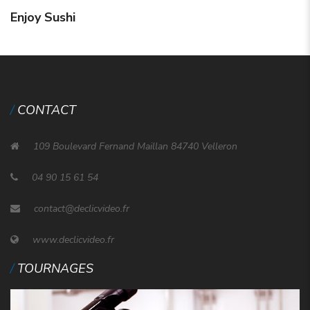
Enjoy Sushi
CONTACT
109 Boulevard Fernand Maillan 84740 Velleron
04 90 15 61 54
contact@declicvideo.fr
www.declicvideo.fr
TOURNAGES