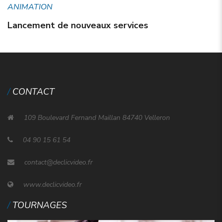
ANIMATION
Lancement de nouveaux services
CONTACT
109 Boulevard Fernand Maillan 84740 Velleron
04 90 15 61 54
contact@declicvideo.fr
www.declicvideo.fr
TOURNAGES